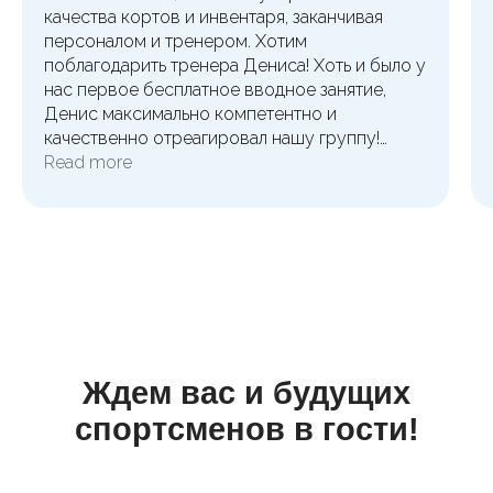
качества кортов и инвентаря, заканчивая
персоналом и тренером. Хотим
поблагодарить тренера Дениса! Хоть и было у
нас первое бесплатное вводное занятие,
Денис максимально компетентно и
качественно отреагировал нашу группу!
Респект!🔥🔥🔥 Могу еще отметить
Read more
раздевалки, все чистенько, новенькое,
шкафчики достаточно просторные и круто
работают на браслете, сауна очень приятная,
душевые чистые и удобные. Ждите нас еще!
Ждем вас и будущих
спортсменов в гости!