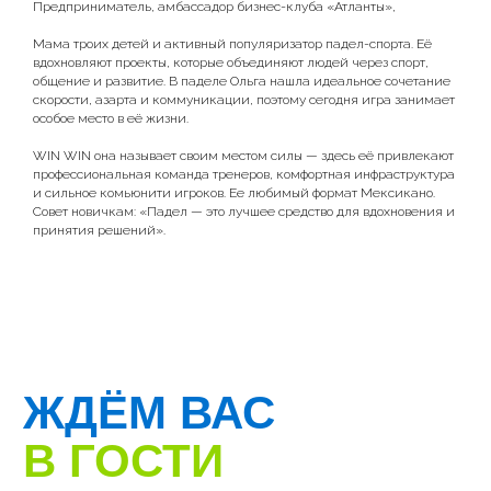
ТЦ «Перекрёсток»
Предприниматель, амбассадор бизнес-клуба «Атланты»,
Наш телефон:
Мама троих детей и активный популяризатор падел-спорта. Её
вдохновляют проекты, которые объединяют людей через спорт,
+7(921)782-06-27
общение и развитие. В паделе Ольга нашла идеальное сочетание
скорости, азарта и коммуникации, поэтому сегодня игра занимает
Время работы:
особое место в её жизни.
07:00 - 24:00
WIN WIN она называет своим местом силы — здесь её привлекают
Наши почты:
профессиональная команда тренеров, комфортная инфраструктура
и сильное комьюнити игроков. Ее любимый формат Мексикано.
info@padelww.ru
Совет новичкам: «Падел — это лучшее средство для вдохновения и
pr@padelww.ru
принятия решений».
partners@padelww.ru — партнерство
Построить маршрут